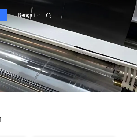
Bengali
ম