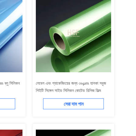
m ব্লু সিলিকন
লেবেল এবং প্যাকেজিংয়ের জন্য ৩৬μm হালকা সবুজ
পিইটি সিঙ্গেল সাইড সিলিকন কোটেড রিলিজ ফিল্ম
সেরা দাম পান