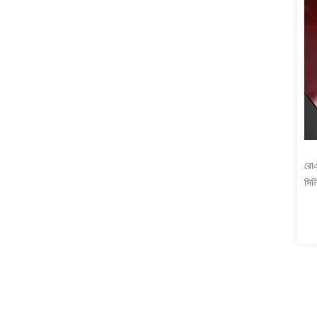
রোএ
সিল