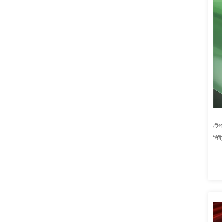
টেপ
পিই