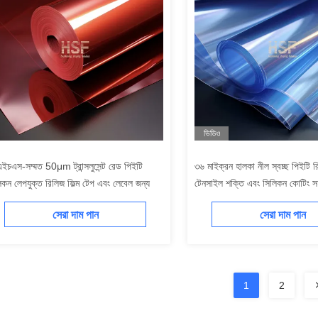
ভিডিও
ইচএস-সম্মত 50μm ট্রান্সলুসেন্ট রেড পিইটি
৩৬ মাইক্রন হালকা নীল স্বচ্ছ পিইটি রি
িকন লেপযুক্ত রিলিজ ফিল্ম টেপ এবং লেবেল জন্য
টেনসাইল শক্তি এবং সিলিকন কোটিং স
সেরা দাম পান
সেরা দাম পান
1
2