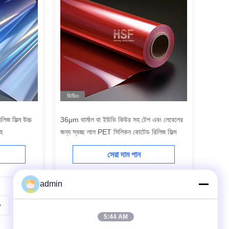
ভিডিও
লিজ ফিল্ম উচ্চ
36μm থার্মাল বা ইউভি কিউর সহ টেপ এবং লেবেলের
হ
জন্য স্বচ্ছ লাল PET সিলিকন কোটেড রিলিজ ফিল্ম
সেরা দাম পান
admin
5:44 AM