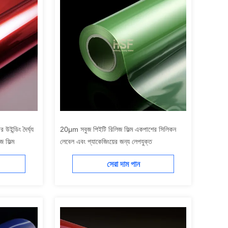
উইন্ডিং দৈর্ঘ্য
20μm সবুজ পিইটি রিলিজ ফিল্ম একপাশের সিলিকন
 ফিল্ম
লেবেল এবং প্যাকেজিংয়ের জন্য লেপযুক্ত
সেরা দাম পান