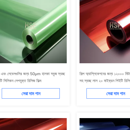
 এবং লেবেলগুলির জন্য 50μm হালকা সবুজ স্বচ্ছ
শিল্প অ্যাপ্লিকেশনের জন্য ১২০০০ মিটার 
টি সিলিকন লেপযুক্ত রিলিজ ফিল্ম
সহ স্বচ্ছ লাল ২০ মাইক্রন পিইটি রিলিজ
সেরা দাম পান
সেরা দাম পান