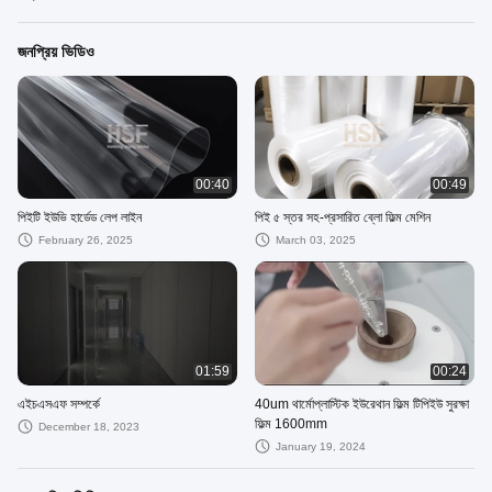
জনপ্রিয় ভিডিও
00:40
00:49
পিইটি ইউভি হার্ডেড লেপ লাইন
পিই ৫ স্তর সহ-প্রসারিত ব্লো ফিল্ম মেশিন
February 26, 2025
March 03, 2025
01:59
00:24
এইচএসএফ সম্পর্কে
40um থার্মোপ্লাস্টিক ইউরেথান ফিল্ম টিপিইউ সুরক্ষা
ফিল্ম 1600mm
December 18, 2023
January 19, 2024