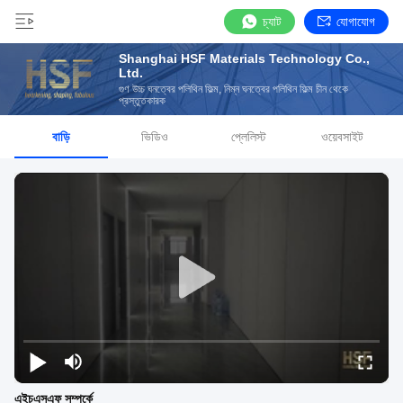
চ্যাট
যোগাযোগ
Shanghai HSF Materials Technology Co.,
Ltd.
গুণ উচ্চ ঘনত্বের পলিথিন ফিল্ম, নিম্ন ঘনত্বের পলিথিন ফিল্ম চীন থেকে
প্রস্তুতকারক
বাড়ি
ভিডিও
প্লেলিস্ট
ওয়েবসাইট
এইচএসএফ সম্পর্কে