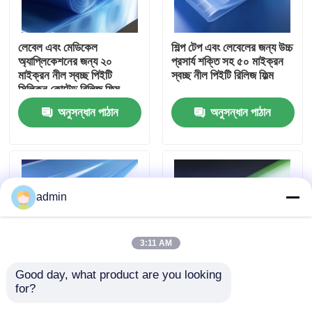
আমাদের সম্পর্কে
লেবেল এবং মেডিকেল
শিল্প টেপ এবং লেবেলের জন্য উচ্চ
অ্যাপ্লিকেশনের জন্য ২০
প্রসার্য শক্তি সহ ৫০ মাইক্রন
মাইক্রন নীল স্বচ্ছ পিইটি
স্বচ্ছ নীল পিইটি রিলিজ ফিল্ম
কারখানা ভ্রমণ
সিলিকন কোটেড রিলিজ ফিল্ম
অনুসন্ধান পাঠান
অনুসন্ধান পাঠান
মান নিয়ন্ত্রণ
আমাদের সাথে যোগাযোগ করুন
admin
উদ্ধৃতির জন্য আবেদন
3:11 AM
উচ্চ ঘনত্বের পলিথিন ফিল্ম
Good day, what product are you looking 
for?
এয়ারস্পেস অ্যাপ্লিকেশনের জন্য
লেবেল এবং প্যাকেজিংয়ের জন্য
নিম্ন ঘনত্বের পলিথিন ফিল্ম
36μm ব্লু সিলিকন লেপযুক্ত
৩৬μm হালকা সবুজ পিইটি