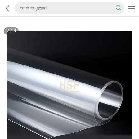
2
/
4