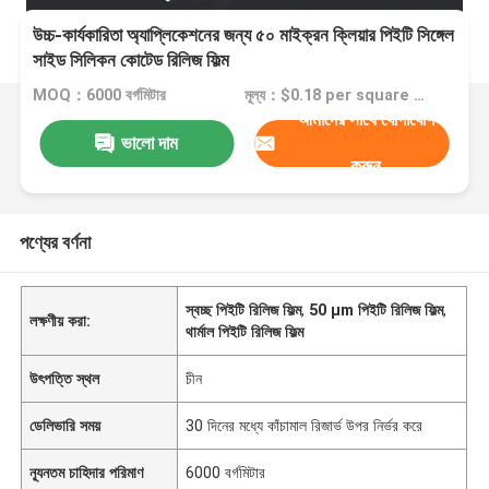
উচ্চ-কার্যকারিতা অ্যাপ্লিকেশনের জন্য ৫০ মাইক্রন ক্লিয়ার পিইটি সিঙ্গেল
সাইড সিলিকন কোটেড রিলিজ ফিল্ম
MOQ：6000 বর্গমিটার
মূল্য：$0.18 per square meter for quantities less than 100,000 square meters on FOB Shanghai basis
আমাদের সাথে যোগাযোগ
ভালো দাম
করুন
পণ্যের বর্ণনা
স্বচ্ছ পিইটি রিলিজ ফিল্ম
,
50 μm পিইটি রিলিজ ফিল্ম
,
লক্ষণীয় করা:
থার্মাল পিইটি রিলিজ ফিল্ম
উৎপত্তি স্থল
চীন
ডেলিভারি সময়
30 দিনের মধ্যে কাঁচামাল রিজার্ভ উপর নির্ভর করে
ন্যূনতম চাহিদার পরিমাণ
6000 বর্গমিটার