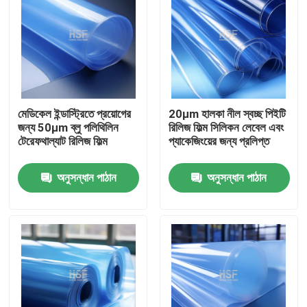
মেডিকেল ইন্ডাস্ট্রিতে প্রয়োগের
20μm হালকা নীল স্বচ্ছ পিইটি
জন্য 50μm ব্লু পলিথিলিন
রিলিজ ফিল্ম সিলিকন লেবেল এবং
টেরেফথাল্যাট রিলিজ ফিল্ম
প্যাকেজিংয়ের জন্য প্রলিপ্ত
অনুসন্ধান পাঠান
অনুসন্ধান পাঠান
বাড়ি
পণ্য
ভিডিও