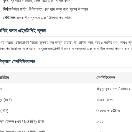
কৃষি:
গ্রিনহাউস কভার, মালচ ফিল্ম এবং সিলেজ ব্যাগ
নির্মাণঃ
নির্মাণ সাইট, বিচ্ছিন্নতা এবং ছাদ জন্য বাধা সুরক্ষা উপাদান
মেডিকেল:
এককালীন গ্লাভস এবং চিকিৎসা প্যাকেজিং
পিই বনাম এইচডিপিই তুলনা
িই ফিল্মের এইচডিপিই ফিল্মের তুলনায় কম ঘনত্ব রয়েছে, যা এটিকে নরম, আরও নমনীয় এবং আরও স
িদ্র প্রতিরোধের সঙ্গে আরো অস্বচ্ছএলডিপিই উচ্চতর সামঞ্জস্যতা এবং তাপ সীল ক্ষমতা প্রদান করে
িক্যাল স্পেসিফিকেশন
রামিটার
স্পেসিফিকেশন
রা
বায়ু বুদবুদ / দাগ / ভাঙ্গন 
্থ (মিমি)
১৩০০ -০+৬
 (মিমি)
0.০৫০ ± ০005
বাধিক টেনশন (এন / 50 মিমি) টিডি
≥ ১৫