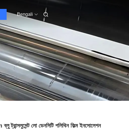
Bengali
্লু ট্রান্সলুসেন্ট লো ডেনসিটি পলিথিন ফিল্ম ইনসোলেশন