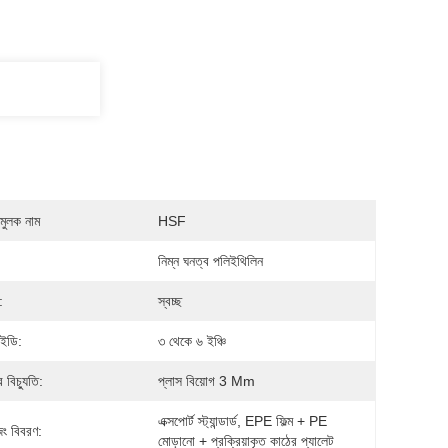
মুলক নাম
HSF
:
নিম্ন ঘনত্ব পলিইথিলিন
:
স্বচ্ছ
ইডি:
৩ থেকে ৬ ইঞ্চি
র বিচ্যুতি:
প্লাস বিয়োগ 3 Μm
এক্সপোর্ট স্ট্যান্ডার্ড, EPE ফিল্ম + PE 
িং বিবরণ:
মোড়ানো + প্রক্রিয়াকৃত কাঠের প্যালেট