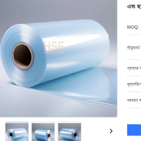
এবং ছ
MOQ:
স্ট্যান্ডার
প্রসবের স
মূল্যপরি
সরবরাহ ক্