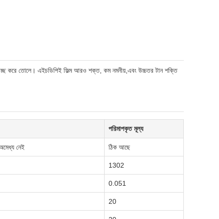
্বচ্ছ করে তোলে। এইচডিপিই ফিল্ম আরও শক্ত, কম নমনীয়,এবং উচ্চতর টান শক্তি
।
পরিমাপকৃত মূল্য
/ অমেধ্য নেই
ঠিক আছে
1302
0.051
20