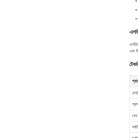
এলডি
এলডিপ
এবং ছ
টেকন
প্যা
চেহা
প্রস
বেধ
সর্