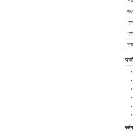
সর্
রঙে
প্র
প্র
সার
অ্যা
কর্মক