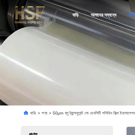
বাড়ি
আমাদের সম্বন্ধে
পণ্য
বাড়ি
>
পণ্য
>
50μm ব্লু ট্রান্সলুসেন্ট লো ডেনসিটি পলিথিন ফিল্ম ইনসোলেশ
পণ্য