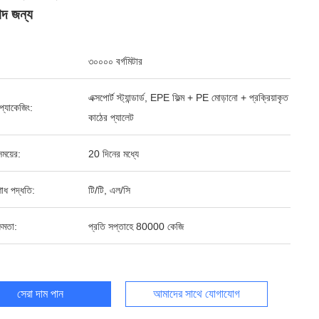
াদ জন্য
৩০০০০ বর্গমিটার
এক্সপোর্ট স্ট্যান্ডার্ড, EPE ফিল্ম + PE মোড়ানো + প্রক্রিয়াকৃত
্ড প্যাকেজিং:
কাঠের প্যালেট
ময়ের:
20 দিনের মধ্যে
শোধ পদ্ধতি:
টি/টি, এল/সি
ষমতা:
প্রতি সপ্তাহে 80000 কেজি
সেরা দাম পান
আমাদের সাথে যোগাযোগ