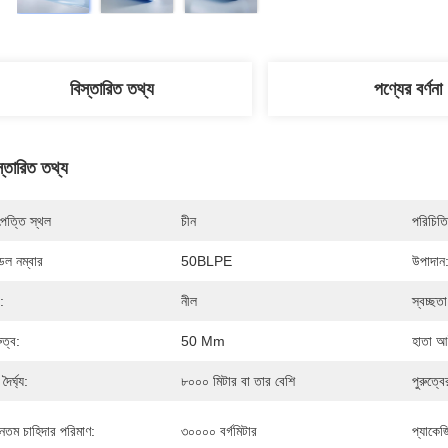
বিস্তারিত তথ্য
পণ্যের বর্ণনা
স্তারিত তথ্য
পত্তি স্থল
চীন
পরিচিতি
েল নম্বার
50BLPE
উপাদান
:
নীল
স্বচ্ছতা
ুত্ব:
50 Μm
হাতা আ
 দৈর্ঘ্য:
৮০০০ মিটার বা তার বেশি
পুরুত্বে
যূনতম চাহিদার পরিমাণ:
৩০০০০ বর্গমিটার
প্যাকেজ