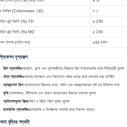
বাধিক টেনশন (এন / 50 মিমি) এমডি
≥ ১৫
র পার্থক্য (Colorimeter △E)
< ৩
সারিত @ বিরতি (%) TD
≥ 230
সারিত @ বিরতি (%) MD
≥ 230
ফেস টেনশন (ডাইন মান)
≥42 ডাইন
প্লিকেশন দৃশ্যকল্প
শিল্প প্যাকেজিংঃ
আর্দ্রতা, ধুলো এবং দূষণকারীদের বিরুদ্ধে শিল্প উপাদানগুলির জন্য দীর্ঘস্থায়ী সুরক্ষা
খাদ্য প্যাকেজিংঃ
খাদ্যের সতেজতা এবং নিরাপত্তা বজায় রাখার জন্য চমৎকার বাধা বৈশিষ্ট্য
স্বাস্থ্যসেবা শিল্প:
হাসপাতালের বিছানার চাদর, গাউন এবং অস্ত্রোপচারের পর্দা সহ চিকিৎসা পণ্য
কৃষি:
পোকামাকড়, কীটপতঙ্গ এবং খারাপ আবহাওয়ার বিরুদ্ধে ফসলের সুরক্ষা
প্রতিরক্ষামূলক ফিল্মঃ
নির্মাণ ও বিল্ডিং শিল্পে পৃষ্ঠের সুরক্ষা
রাসায়নিক প্যাকেজিংঃ
রাসায়নিক ও বিপজ্জনক পদার্থের জন্য নিরাপদ আবরণ
্ষমতা বৃদ্ধির পদ্ধতি