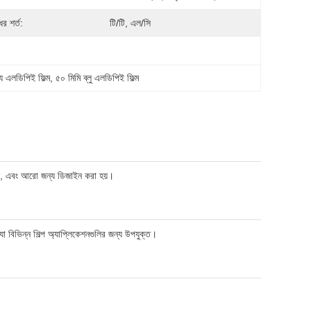
র শর্ত:
টি/টি, এল/সি
 এলডিপিই ফিল্ম
, 
৫০ মিমি ব্লু এলডিপিই ফিল্ম
েশন, এবং আরো জন্য ডিজাইন করা হয়।
যা বিভিন্ন শিল্প অ্যাপ্লিকেশনগুলির জন্য উপযুক্ত।