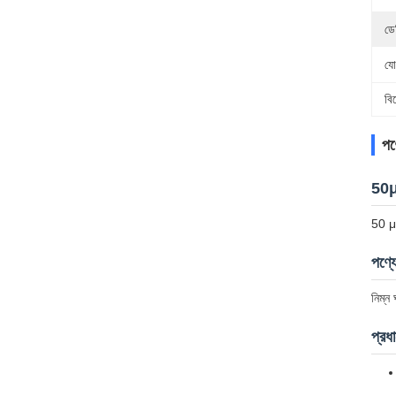
ডে
যো
বি
পণ্
50μm
50 μm
পণ্য
নিম্ন
প্রধ