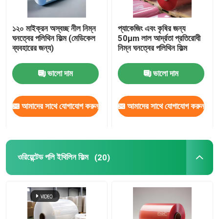
১২০ মাইক্রন অস্বচ্ছ নীল নিম্ন
প্যাকেজিং এবং কৃষির জন্য
ঘনত্বের পলিথিন ফিল্ম (মেডিকেল
50μm লাল আর্দ্রতা প্রতিরোধী
ব্যবহারের জন্য)
নিম্ন ঘনত্বের পলিথিন ফিল্ম
ভালো দাম
ভালো দাম
আমাদের সাথে যোগাযোগ করুন
আমাদের সাথে যোগাযোগ করুন
বাড়ি
ওরিয়েন্টেড পলি ইথিলিন ফিল্ম
(20)
পণ্য
ভিডিও