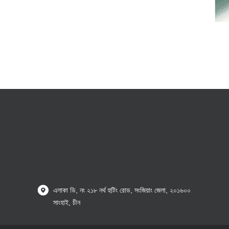
এলাকা ডি, নং ২১৮ নর্থ হুটিং রোড, সংজিয়াং জেলা, ২০১৬০০
সাংহাই, চীন