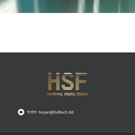
ইমেইল: bryan@hsftech.ltd