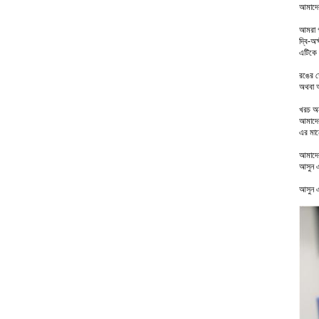
আমাদের
আমরা গ
দ্বি-অক
এটিকে 
রঙের ক
অথবা অ
খরচ অন
আমাদের
এর মান
আমাদের 
আসুন এ
আসুন এ