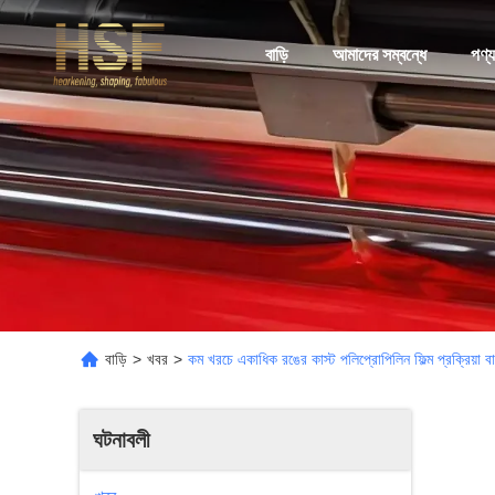
বাড়ি
আমাদের সম্বন্ধে
পণ্য
বাড়ি
>
খবর
>
কম খরচে একাধিক রঙের কাস্ট পলিপ্রোপিলিন ফিল্ম প্রক্রিয়া বা
ঘটনাবলী