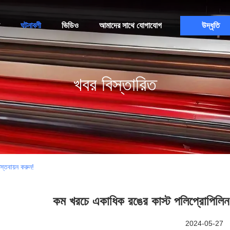
ঘটনাবলী
ভিডিও
আমাদের সাথে যোগাযোগ
উদ্ধৃতি
খবর বিস্তারিত
স্তবায়ন করুন!
কম খরচে একাধিক রঙের কাস্ট পলিপ্রোপিলিন ফিল
2024-05-27