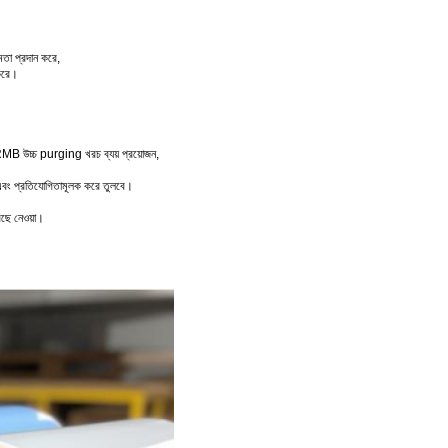
মতা প্রদান করে,
 করে।
RMB উচ্চ purging খরচ ব্যয় প্রয়োজন,
র এবং প্রতিযোগিতামূলক করে তুলবে।
বেছে নেওয়া।