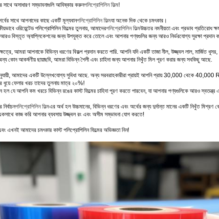
 সাথে অসাধারণ সম্ভাবনাগুলি আবিষ্কার করুন
পলিপ্রোপিলিন ফিল্ম
!
র্বের সাথে আপনাদের কাছে একটি মূল্যবান
পলিপ্রোপিলিন ফিল্ম
যা অনেক দিক থেকে চমৎকার।
্ষীয়ভাবে ওরিয়েন্টেড পলিপ্রোপিলিন ফিল্মের তুলনায়, আমাদের
পলিপ্রোপিলিন ফিল্ম
উচ্চতর নমনীয়তা এবং প্রভাব প্রতিরোধ ক্ষ
আরও বিস্তৃত অ্যাপ্লিকেশনের জন্য উপযুক্ত করে তোলে এবং আপনার পণ্যগুলির জন্য আরও নির্ভরযোগ্য সুরক্ষা প্রদান
্ষেত্রে, আমরা আপনাকে বিভিন্ন ধরণের বিকল্প প্রদান করতে পারি. আপনি যদি একটি তাজা নীল, উজ্জ্বল লাল, মার্জিত ধূসর,
ন্য কোন আকর্ষণীয় ছায়াছবি, আমরা বিভিন্ন শৈলী এবং চাহিদা জন্য আপনার নিখুঁত মিল পূরণ করার জন্য সবকিছু আছে.
ুযায়ী, আমাদের একটি উল্লেখযোগ্য সুবিধা আছে. অন্য সরবরাহকারীরা প্রায়ই আপনি প্রায় 30,000 থেকে 40,000 
 ধুয়ে ফেলার খরচ তাদের তুলনায় মাত্র ২০%!
ে হল যে আপনি কম খরচে বিভিন্ন রঙের কাস্ট ফিল্মের চাহিদা পূরণ করতে পারবেন, যা আপনার পণ্যগুলিকে আরও স্বতন্ত্
নির্বাচন
পলিপ্রোপিলিন ফিল্ম
এর অর্থ হল উচ্চমানের, বিভিন্ন ধরণের এবং অর্থের জন্য দুর্দান্ত মানের একটি নিখুঁত মিশ্রণ 
কসাথে কাজ করি আপনার ব্যবসায় উজ্জ্বল রং এবং অসীম সম্ভাবনা যোগ করতে!
বং এখনই আমাদের চমৎকার কাস্ট পলিপ্রোপিলিন ফিল্মের অভিজ্ঞতা নিন!